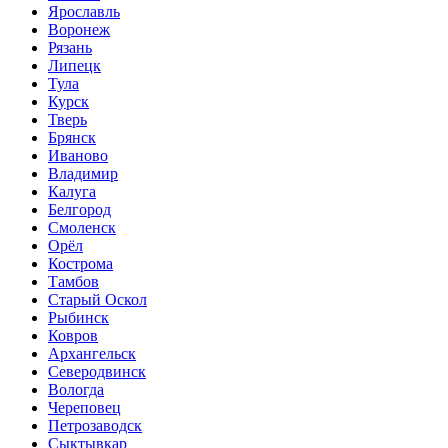
Ярославль
Воронеж
Рязань
Липецк
Тула
Курск
Тверь
Брянск
Иваново
Владимир
Калуга
Белгород
Смоленск
Орёл
Кострома
Тамбов
Старый Оскол
Рыбинск
Ковров
Архангельск
Северодвинск
Вологда
Череповец
Петрозаводск
Сыктывкар