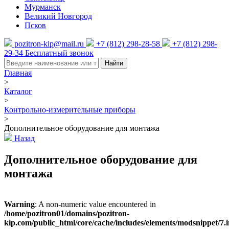
Мурманск
Великий Новгород
Псков
pozitron-kip@mail.ru
+7 (812) 298-28-58
+7 (812) 298-
29-34
Бесплатный звонок
Найти
Главная
>
Каталог
>
Контрольно-измерительные приборы
>
Дополнительное оборудование для монтажа
Назад
Дополнительное оборудование для
монтажа
Warning
: A non-numeric value encountered in
/home/pozitron01/domains/pozitron-
kip.com/public_html/core/cache/includes/elements/modsnippet/7.