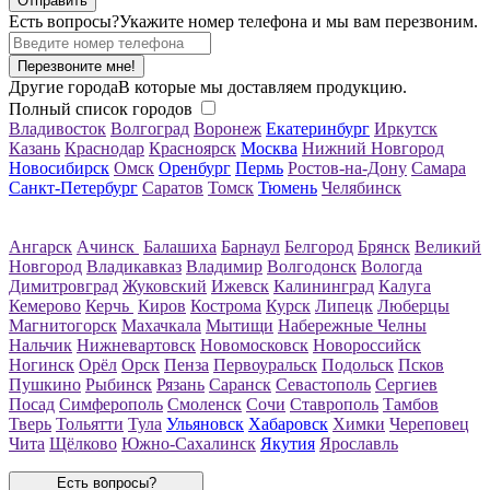
Есть вопросы?
Укажите номер телефона и мы вам перезвоним.
Перезвоните мне!
Другие города
В которые мы доставляем продукцию.
Полный список городов
Владивосток
Волгоград
Воронеж
Екатеринбург
Иркутск
Казань
Краснодар
Красноярск
Москва
Нижний Новгород
Новосибирск
Омск
Оренбург
Пермь
Ростов-на-Дону
Самара
Санкт-Петербург
Саратов
Томск
Тюмень
Челябинск
Ангарск
Ачинск
Балашиха
Барнаул
Белгород
Брянск
Великий
Новгород
Владикавказ
Владимир
Волгодонск
Вологда
Димитровград
Жуковский
Ижевск
Калининград
Калуга
Кемерово
Керчь
Киров
Кострома
Курск
Липецк
Люберцы
Магнитогорск
Махачкала
Мытищи
Набережные Челны
Нальчик
Нижневартовск
Новомосковск
Новороссийск
Ногинск
Орёл
Орск
Пенза
Первоуральск
Подольск
Псков
Пушкино
Рыбинск
Рязань
Саранск
Севастополь
Сергиев
Посад
Симферополь
Смоленск
Сочи
Ставрополь
Тамбов
Тверь
Тольятти
Тула
Ульяновск
Хабаровск
Химки
Череповец
Чита
Щёлково
Южно-Сахалинск
Якутия
Ярославль
Есть вопросы?