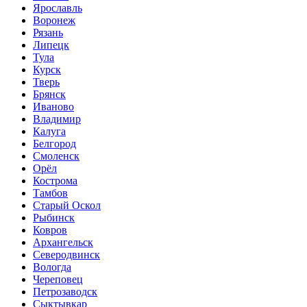
Ярославль
Воронеж
Рязань
Липецк
Тула
Курск
Тверь
Брянск
Иваново
Владимир
Калуга
Белгород
Смоленск
Орёл
Кострома
Тамбов
Старый Оскол
Рыбинск
Ковров
Архангельск
Северодвинск
Вологда
Череповец
Петрозаводск
Сыктывкар