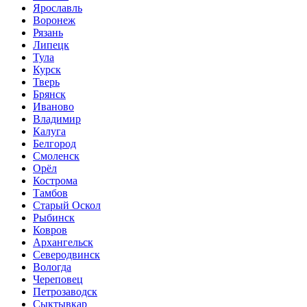
Ярославль
Воронеж
Рязань
Липецк
Тула
Курск
Тверь
Брянск
Иваново
Владимир
Калуга
Белгород
Смоленск
Орёл
Кострома
Тамбов
Старый Оскол
Рыбинск
Ковров
Архангельск
Северодвинск
Вологда
Череповец
Петрозаводск
Сыктывкар