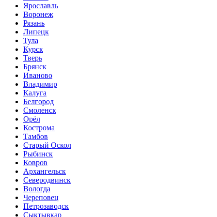
Ярославль
Воронеж
Рязань
Липецк
Тула
Курск
Тверь
Брянск
Иваново
Владимир
Калуга
Белгород
Смоленск
Орёл
Кострома
Тамбов
Старый Оскол
Рыбинск
Ковров
Архангельск
Северодвинск
Вологда
Череповец
Петрозаводск
Сыктывкар