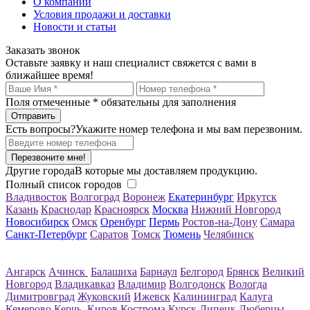
О компании
Условия продажи и доставки
Новости и статьи
Заказать звонок
Оставьте заявку и наш специалист свяжется с вами в
ближайшее время!
Поля отмеченные
*
обязательны для заполнения
Есть вопросы?
Укажите номер телефона и мы вам перезвоним.
Перезвоните мне!
Другие города
В которые мы доставляем продукцию.
Полный список городов
Владивосток
Волгоград
Воронеж
Екатеринбург
Иркутск
Казань
Краснодар
Красноярск
Москва
Нижний Новгород
Новосибирск
Омск
Оренбург
Пермь
Ростов-на-Дону
Самара
Санкт-Петербург
Саратов
Томск
Тюмень
Челябинск
Ангарск
Ачинск
Балашиха
Барнаул
Белгород
Брянск
Великий
Новгород
Владикавказ
Владимир
Волгодонск
Вологда
Димитровград
Жуковский
Ижевск
Калининград
Калуга
Кемерово
Керчь
Киров
Кострома
Курск
Липецк
Люберцы