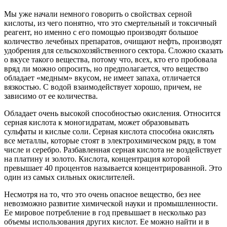
Мы уже начали немного говорить о свойствах серной
кислоты, из чего понятно, что это смертельный и токсичный
реагент, но именно с его помощью производят большое
количество лечебных препаратов, очищают нефть, производят
удобрения для сельскохозяйственного сектора. Сложно сказать
о вкусе такого вещества, потому что, всех, кто его пробовала
вряд ли можно опросить, но предполагается, что вещество
обладает «медным» вкусом, не имеет запаха, отличается
вязкостью. С водой взаимодействует хорошо, причем, не
зависимо от ее количества.
Обладает очень высокой способностью окисления. Относится
серная кислота к моногидратам, может образовывать
сульфаты и кислые соли. Серная кислота способна окислять
все металлы, которые стоят в электрохимическом ряду, в том
числе и серебро. Разбавленная серная кислота не воздействует
на платину и золото. Кислота, концентрация которой
превышает 40 процентов называется концентрированной. Это
один из самых сильных окислителей.
Несмотря на то, что это очень опасное вещество, без нее
невозможно развитие химической науки и промышленности.
Ее мировое потребление в год превышает в несколько раз
объемы использования других кислот. Ее можно найти и в