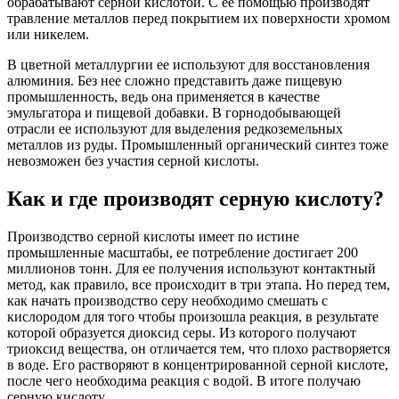
обрабатывают серной кислотой. С ее помощью производят
травление металлов перед покрытием их поверхности хромом
или никелем.
В цветной металлургии ее используют для восстановления
алюминия. Без нее сложно представить даже пищевую
промышленность, ведь она применяется в качестве
эмульгатора и пищевой добавки. В горнодобывающей
отрасли ее используют для выделения редкоземельных
металлов из руды. Промышленный органический синтез тоже
невозможен без участия серной кислоты.
Как и где производят серную кислоту?
Производство серной кислоты имеет по истине
промышленные масштабы, ее потребление достигает 200
миллионов тонн. Для ее получения используют контактный
метод, как правило, все происходит в три этапа. Но перед тем,
как начать производство серу необходимо смешать с
кислородом для того чтобы произошла реакция, в результате
которой образуется диоксид серы. Из которого получают
триоксид вещества, он отличается тем, что плохо растворяется
в воде. Его растворяют в концентрированной серной кислоте,
после чего необходима реакция с водой. В итоге получаю
серную кислоту.