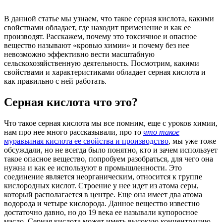
В данной статье мы узнаем, что такое серная кислота, какими
свойствами обладает, где находит применение и как ее
производят. Расскажем, почему это токсичное и опасное
вещество называют «кровью химии» и почему без нее
невозможно эффективно вести масштабную
сельскохозяйственную деятельность. Посмотрим, какими
свойствами и характеристиками обладает серная кислота и
как правильно с ней работать.
Серная кислота что это?
Что такое серная кислота мы все помним, еще с уроков химии,
нам про нее много рассказывали, про то
что такое
муравьиная кислота ее свойства и производство
, мы уже тоже
обсуждали, но не всегда было понятно, кто и зачем использует
такое опасное вещество, попробуем разобраться, для чего она
нужна и как ее используют в промышленности. Это
соединение является неорганическим, относится к группе
кислородных кислот. Строение у нее идет из атома серы,
который располагается в центре. Еще она имеет два атома
водорода и четыре кислорода. Данное вещество известно
достаточно давно, но до 19 века ее называли купоросное
масло. Серная кислота может иметь высокую концентрацию,