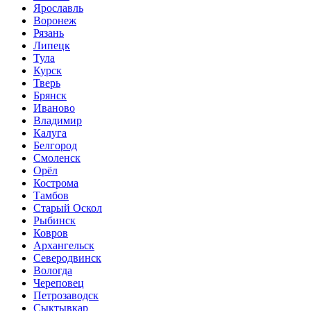
Ярославль
Воронеж
Рязань
Липецк
Тула
Курск
Тверь
Брянск
Иваново
Владимир
Калуга
Белгород
Смоленск
Орёл
Кострома
Тамбов
Старый Оскол
Рыбинск
Ковров
Архангельск
Северодвинск
Вологда
Череповец
Петрозаводск
Сыктывкар