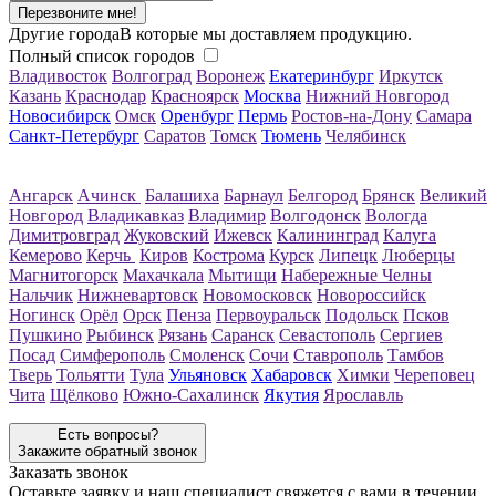
Перезвоните мне!
Другие города
В которые мы доставляем продукцию.
Полный список городов
Владивосток
Волгоград
Воронеж
Екатеринбург
Иркутск
Казань
Краснодар
Красноярск
Москва
Нижний Новгород
Новосибирск
Омск
Оренбург
Пермь
Ростов-на-Дону
Самара
Санкт-Петербург
Саратов
Томск
Тюмень
Челябинск
Ангарск
Ачинск
Балашиха
Барнаул
Белгород
Брянск
Великий
Новгород
Владикавказ
Владимир
Волгодонск
Вологда
Димитровград
Жуковский
Ижевск
Калининград
Калуга
Кемерово
Керчь
Киров
Кострома
Курск
Липецк
Люберцы
Магнитогорск
Махачкала
Мытищи
Набережные Челны
Нальчик
Нижневартовск
Новомосковск
Новороссийск
Ногинск
Орёл
Орск
Пенза
Первоуральск
Подольск
Псков
Пушкино
Рыбинск
Рязань
Саранск
Севастополь
Сергиев
Посад
Симферополь
Смоленск
Сочи
Ставрополь
Тамбов
Тверь
Тольятти
Тула
Ульяновск
Хабаровск
Химки
Череповец
Чита
Щёлково
Южно-Сахалинск
Якутия
Ярославль
Есть вопросы?
Закажите обратный звонок
Заказать звонок
Оставьте заявку и наш специалист свяжется с вами в течении