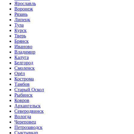
Ярославль
Воронеж
Рязань
Липецк
Тула
Курск
Тверь
Брянск
Иваново
Владимир
Калуга
Белгород
Смоленск
Орёл
Кострома
Тамбов
Старый Оскол
Рыбинск
Ковров
Архангельск
Северодвинск
Вологда
Череповец
Петрозаводск
Сыктывкар