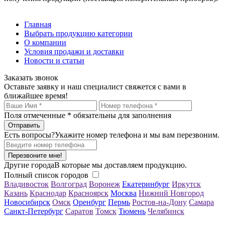
Главная
Выбрать продукцию категории
О компании
Условия продажи и доставки
Новости и статьи
Заказать звонок
Оставьте заявку и наш специалист свяжется с вами в
ближайшее время!
Поля отмеченные
*
обязательны для заполнения
Есть вопросы?
Укажите номер телефона и мы вам перезвоним.
Перезвоните мне!
Другие города
В которые мы доставляем продукцию.
Полный список городов
Владивосток
Волгоград
Воронеж
Екатеринбург
Иркутск
Казань
Краснодар
Красноярск
Москва
Нижний Новгород
Новосибирск
Омск
Оренбург
Пермь
Ростов-на-Дону
Самара
Санкт-Петербург
Саратов
Томск
Тюмень
Челябинск