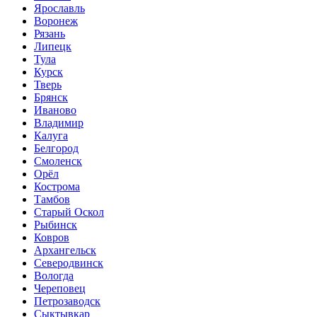
Ярославль
Воронеж
Рязань
Липецк
Тула
Курск
Тверь
Брянск
Иваново
Владимир
Калуга
Белгород
Смоленск
Орёл
Кострома
Тамбов
Старый Оскол
Рыбинск
Ковров
Архангельск
Северодвинск
Вологда
Череповец
Петрозаводск
Сыктывкар