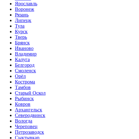
Ярославль
Воронеж
Рязань
Липецк
Тула
Курск
Тверь
Брянск
Иваново
Владимир
Калуга
Белгород
Смоленск
Орёл
Кострома
Тамбов
Старый Оскол
Рыбинск
Ковров
Архангельск
Северодвинск
Вологда
Череповец
Петрозаводск
Сыктывкар