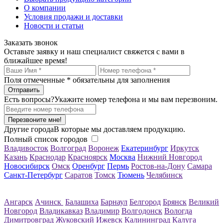
О компании
Условия продажи и доставки
Новости и статьи
Заказать звонок
Оставьте заявку и наш специалист свяжется с вами в
ближайшее время!
Поля отмеченные
*
обязательны для заполнения
Есть вопросы?
Укажите номер телефона и мы вам перезвоним.
Перезвоните мне!
Другие города
В которые мы доставляем продукцию.
Полный список городов
Владивосток
Волгоград
Воронеж
Екатеринбург
Иркутск
Казань
Краснодар
Красноярск
Москва
Нижний Новгород
Новосибирск
Омск
Оренбург
Пермь
Ростов-на-Дону
Самара
Санкт-Петербург
Саратов
Томск
Тюмень
Челябинск
Ангарск
Ачинск
Балашиха
Барнаул
Белгород
Брянск
Великий
Новгород
Владикавказ
Владимир
Волгодонск
Вологда
Димитровград
Жуковский
Ижевск
Калининград
Калуга