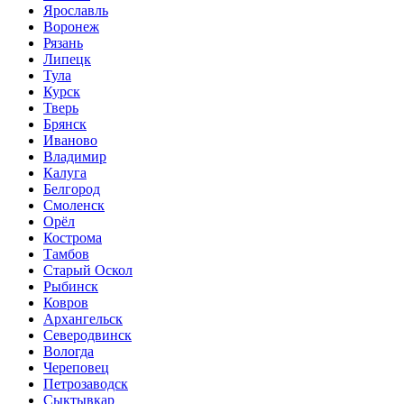
Ярославль
Воронеж
Рязань
Липецк
Тула
Курск
Тверь
Брянск
Иваново
Владимир
Калуга
Белгород
Смоленск
Орёл
Кострома
Тамбов
Старый Оскол
Рыбинск
Ковров
Архангельск
Северодвинск
Вологда
Череповец
Петрозаводск
Сыктывкар