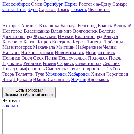
Новосибирск
Омск
Оренбург
Пермь
Ростов-на-Дону
Самара
Санкт-Петербург
Саратов
Томск
Тюмень
Челябинск
Ангарск
Ачинск
Балашиха
Барнаул
Белгород
Брянск
Великий
Новгород
Владикавказ
Владимир
Волгодонск
Вологда
Димитровград
Жуковский
Ижевск
Калининград
Калуга
Кемерово
Керчь
Киров
Кострома
Курск
Липецк
Люберцы
Магнитогорск
Махачкала
Мытищи
Набережные Челны
Нальчик
Нижневартовск
Новомосковск
Новороссийск
Ногинск
Орёл
Орск
Пенза
Первоуральск
Подольск
Псков
Пушкино
Рыбинск
Рязань
Саранск
Севастополь
Сергиев
Посад
Симферополь
Смоленск
Сочи
Ставрополь
Тамбов
Тверь
Тольятти
Тула
Ульяновск
Хабаровск
Химки
Череповец
Чита
Щёлково
Южно-Сахалинск
Якутия
Ярославль
Есть вопросы?
Закажите обратный звонок
Чертежи
Закрыть