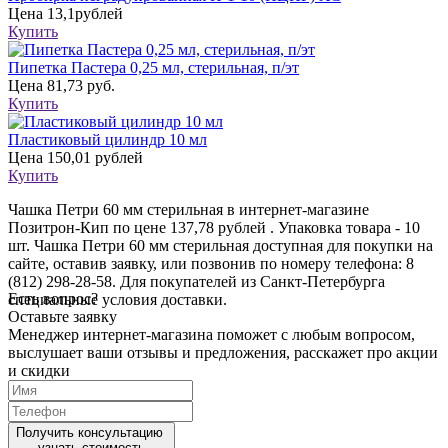
Цена
13,1рублей
Купить
Пипетка Пастера 0,25 мл, стерильная, п/эт
Цена
81,73 руб.
Купить
Пластиковый цилиндр 10 мл
Цена
150,01 рублей
Купить
Чашка Петри 60 мм стерильная в интернет-магазине
Позитрон-Кип по цене 137,78 рублей . Упаковка товара - 10
шт. Чашка Петри 60 мм стерильная доступная для покупки на
сайте, оставив заявку, или позвонив по номеру телефона: 8
(812) 298-28-58. Для покупателей из Санкт-Петербурга
Есть вопрос?
специальные условия доставки.
Оставьте заявку
Менеджер интернет-магазина поможет с любым вопросом,
выслушает ваши
отзывы
и предложения, расскажет про акции
и скидки
Получить консультацию
узнать стоимость