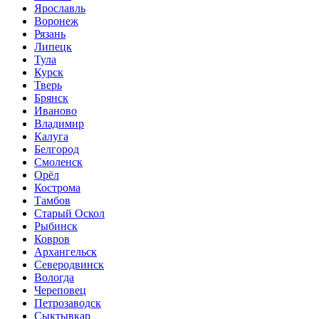
Ярославль
Воронеж
Рязань
Липецк
Тула
Курск
Тверь
Брянск
Иваново
Владимир
Калуга
Белгород
Смоленск
Орёл
Кострома
Тамбов
Старый Оскол
Рыбинск
Ковров
Архангельск
Северодвинск
Вологда
Череповец
Петрозаводск
Сыктывкар