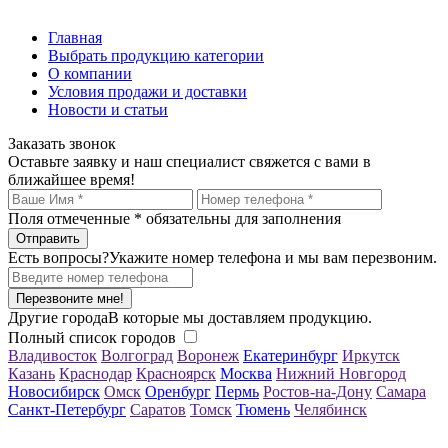
Главная
Выбрать продукцию категории
О компании
Условия продажи и доставки
Новости и статьи
Заказать звонок
Оставьте заявку и наш специалист свяжется с вами в
ближайшее время!
Поля отмеченные
*
обязательны для заполнения
Есть вопросы?
Укажите номер телефона и мы вам перезвоним.
Перезвоните мне!
Другие города
В которые мы доставляем продукцию.
Полный список городов
Владивосток
Волгоград
Воронеж
Екатеринбург
Иркутск
Казань
Краснодар
Красноярск
Москва
Нижний Новгород
Новосибирск
Омск
Оренбург
Пермь
Ростов-на-Дону
Самара
Санкт-Петербург
Саратов
Томск
Тюмень
Челябинск