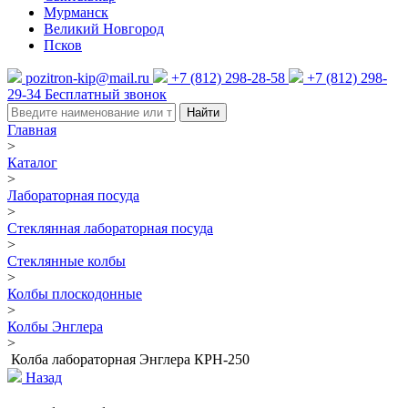
Мурманск
Великий Новгород
Псков
pozitron-kip@mail.ru
+7 (812) 298-28-58
+7 (812) 298-
29-34
Бесплатный звонок
Найти
Главная
>
Каталог
>
Лабораторная посуда
>
Стеклянная лабораторная посуда
>
Стеклянные колбы
>
Колбы плоскодонные
>
Колбы Энглера
>
Колба лабораторная Энглера КРН-250
Назад