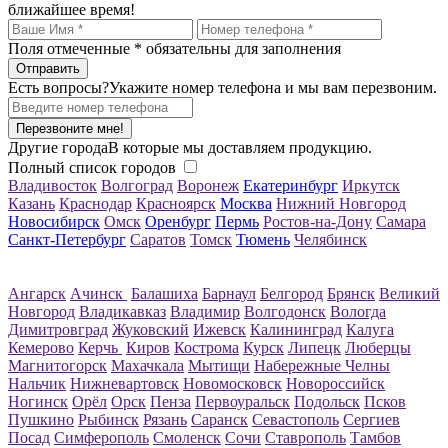
ближайшее время!
Поля отмеченные
*
обязательны для заполнения
Есть вопросы?
Укажите номер телефона и мы вам перезвоним.
Перезвоните мне!
Другие города
В которые мы доставляем продукцию.
Полный список городов
Владивосток
Волгоград
Воронеж
Екатеринбург
Иркутск
Казань
Краснодар
Красноярск
Москва
Нижний Новгород
Новосибирск
Омск
Оренбург
Пермь
Ростов-на-Дону
Самара
Санкт-Петербург
Саратов
Томск
Тюмень
Челябинск
Ангарск
Ачинск
Балашиха
Барнаул
Белгород
Брянск
Великий
Новгород
Владикавказ
Владимир
Волгодонск
Вологда
Димитровград
Жуковский
Ижевск
Калининград
Калуга
Кемерово
Керчь
Киров
Кострома
Курск
Липецк
Люберцы
Магнитогорск
Махачкала
Мытищи
Набережные Челны
Нальчик
Нижневартовск
Новомосковск
Новороссийск
Ногинск
Орёл
Орск
Пенза
Первоуральск
Подольск
Псков
Пушкино
Рыбинск
Рязань
Саранск
Севастополь
Сергиев
Посад
Симферополь
Смоленск
Сочи
Ставрополь
Тамбов