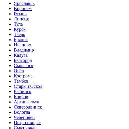
Ярославль
Воронеж
Рязань
Липецк
Тула
Курск
Тверь
Брянск
Иваново
Владимир
Калуга
Белгород
Смоленск
Орёл
Кострома
Тамбов
Старый Оскол
Рыбинск
Ковров
Архангельск
Северодвинск
Вологда
Череповец
Петрозаводск
Сыктывкар