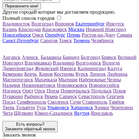
Перезвоните мне!
Другие города
В которые мы доставляем продукцию.
Полный список городов
Владивосток
Волгоград
Воронеж
Екатеринбург
Иркутск
Казань
Краснодар
Красноярск
Москва
Нижний Новгород
Новосибирск
Омск
Оренбург
Пермь
Ростов-на-Дону
Самара
Санкт-Петербург
Саратов
Томск
Тюмень
Челябинск
Ангарск
Ачинск
Балашиха
Барнаул
Белгород
Брянск
Великий
Новгород
Владикавказ
Владимир
Волгодонск
Вологда
Димитровград
Жуковский
Ижевск
Калининград
Калуга
Кемерово
Керчь
Киров
Кострома
Курск
Липецк
Люберцы
Магнитогорск
Махачкала
Мытищи
Набережные Челны
Нальчик
Нижневартовск
Новомосковск
Новороссийск
Ногинск
Орёл
Орск
Пенза
Первоуральск
Подольск
Псков
Пушкино
Рыбинск
Рязань
Саранск
Севастополь
Сергиев
Посад
Симферополь
Смоленск
Сочи
Ставрополь
Тамбов
Тверь
Тольятти
Тула
Ульяновск
Хабаровск
Химки
Череповец
Чита
Щёлково
Южно-Сахалинск
Якутия
Ярославль
Есть вопросы?
Закажите обратный звонок
Заказать звонок