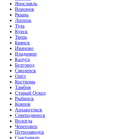
Ярославль
Воронеж
Рязань
Липецк
Тула
Курск
Тверь
Брянск
Иваново
Владимир
Калуга
Белгород
Смоленск
Орёл
Кострома
Тамбов
Старый Оскол
Рыбинск
Ковров
Архангельск
Северодвинск
Вологда
Череповец
Петрозаводск
Сыктывкар